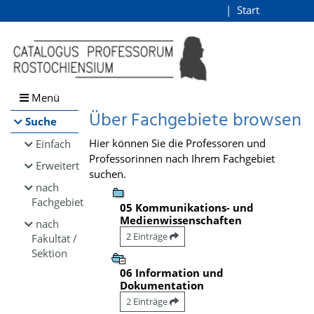
Browsen
Start
Login
direkt zum Inhalt
Menü
Über Fachgebiete browsen
Suche
Hier können Sie die Professoren und
Einfach
Professorinnen nach Ihrem Fachgebiet
Erweitert
suchen.
nach
Fachgebiet
05 Kommunikations- und
Medienwissenschaften
nach
2 Einträge
Fakultät /
Sektion
06 Information und
Dokumentation
2 Einträge