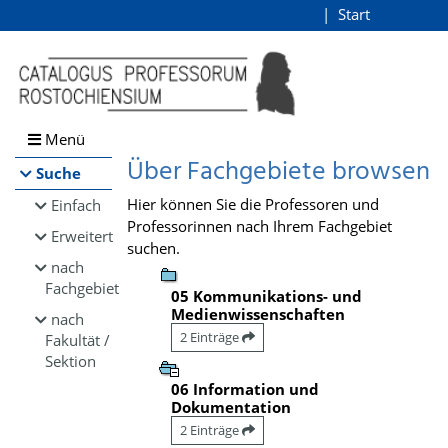
Browsen
Start
Login
direkt zum Inhalt
Menü
Über Fachgebiete browsen
Suche
Hier können Sie die Professoren und
Einfach
Professorinnen nach Ihrem Fachgebiet
Erweitert
suchen.
nach
Fachgebiet
05 Kommunikations- und
Medienwissenschaften
nach
2 Einträge
Fakultät /
Sektion
06 Information und
Dokumentation
2 Einträge