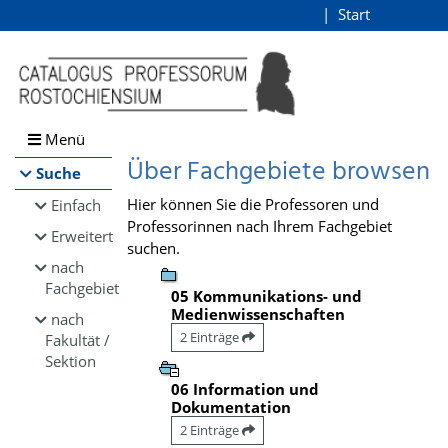
Browsen
Start
Login
direkt zum Inhalt
Menü
Über Fachgebiete browsen
Suche
Hier können Sie die Professoren und
Einfach
Professorinnen nach Ihrem Fachgebiet
Erweitert
suchen.
nach
Fachgebiet
05 Kommunikations- und
Medienwissenschaften
nach
2 Einträge
Fakultät /
Sektion
06 Information und
Dokumentation
2 Einträge