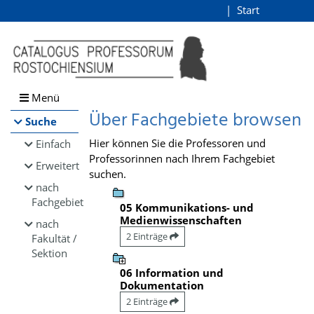
Browsen
Start
Login
direkt zum Inhalt
Menü
Über Fachgebiete browsen
Suche
Hier können Sie die Professoren und
Einfach
Professorinnen nach Ihrem Fachgebiet
Erweitert
suchen.
nach
Fachgebiet
05 Kommunikations- und
Medienwissenschaften
nach
2 Einträge
Fakultät /
Sektion
06 Information und
Dokumentation
2 Einträge