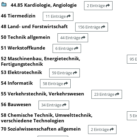
44.85 Kardiologie, Angiologie
2 Einträge
46 Tiermedizin
11 Einträge
48 Land- und Forstwirtschaft
156 Einträge
50 Technik allgemein
44 Einträge
51 Werkstoffkunde
6 Einträge
52 Maschinenbau, Energietechnik,
95 
Fertigungstechnik
53 Elektrotechnik
59 Einträge
54 Informatik
58 Einträge
55 Verkehrstechnik, Verkehrswesen
23 Einträge
56 Bauwesen
34 Einträge
58 Chemische Technik, Umwelttechnik,
5 E
verschiedene Technologien
70 Sozialwissenschaften allgemein
2 Einträge