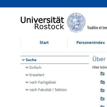
Browsen
direkt zum Inhalt
Start
Personenindex
Über
Suche
Hier kön
Einfach
Erweitert
nach Fachgebiet
nach Fakultät / Sektion