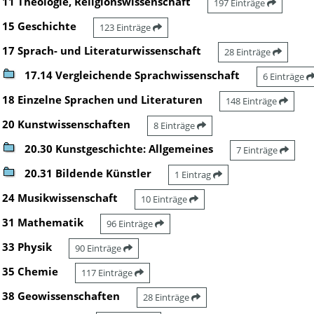
11 Theologie, Religionswissenschaft
197 Einträge
15 Geschichte
123 Einträge
17 Sprach- und Literaturwissenschaft
28 Einträge
17.14 Vergleichende Sprachwissenschaft
6 Einträge
18 Einzelne Sprachen und Literaturen
148 Einträge
20 Kunstwissenschaften
8 Einträge
20.30 Kunstgeschichte: Allgemeines
7 Einträge
20.31 Bildende Künstler
1 Eintrag
24 Musikwissenschaft
10 Einträge
31 Mathematik
96 Einträge
33 Physik
90 Einträge
35 Chemie
117 Einträge
38 Geowissenschaften
28 Einträge