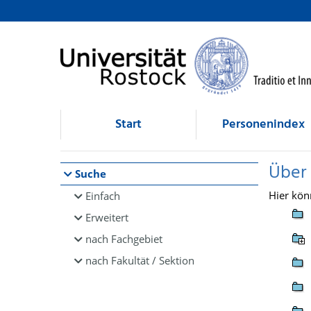
Browsen
direkt zum Inhalt
Start
Personenindex
Über
Suche
Hier kön
Einfach
Erweitert
nach Fachgebiet
nach Fakultät / Sektion