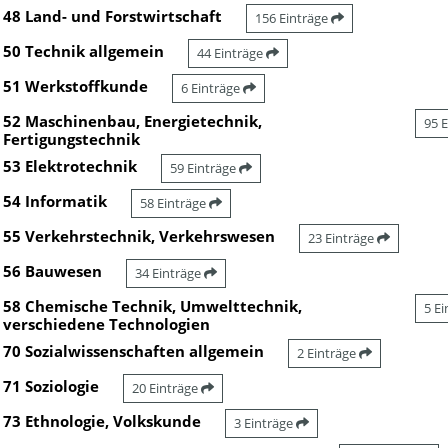
48 Land- und Forstwirtschaft
156 Einträge
50 Technik allgemein
44 Einträge
51 Werkstoffkunde
6 Einträge
52 Maschinenbau, Energietechnik,
95 
Fertigungstechnik
53 Elektrotechnik
59 Einträge
54 Informatik
58 Einträge
55 Verkehrstechnik, Verkehrswesen
23 Einträge
56 Bauwesen
34 Einträge
58 Chemische Technik, Umwelttechnik,
5 E
verschiedene Technologien
70 Sozialwissenschaften allgemein
2 Einträge
71 Soziologie
20 Einträge
73 Ethnologie, Volkskunde
3 Einträge