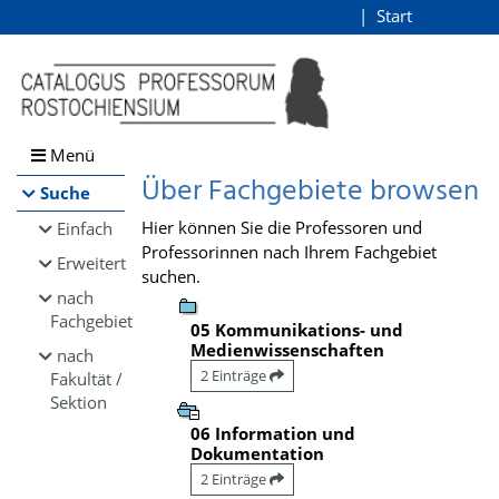
Browsen
Start
Login
direkt zum Inhalt
Menü
Über Fachgebiete browsen
Suche
Hier können Sie die Professoren und
Einfach
Professorinnen nach Ihrem Fachgebiet
Erweitert
suchen.
nach
Fachgebiet
05 Kommunikations- und
Medienwissenschaften
nach
2 Einträge
Fakultät /
Sektion
06 Information und
Dokumentation
2 Einträge