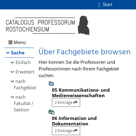
Browsen
Start
Login
direkt zum Inhalt
Menü
Über Fachgebiete browsen
Suche
Hier können Sie die Professoren und
Einfach
Professorinnen nach Ihrem Fachgebiet
Erweitert
suchen.
nach
Fachgebiet
05 Kommunikations- und
Medienwissenschaften
nach
2 Einträge
Fakultät /
Sektion
06 Information und
Dokumentation
2 Einträge