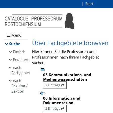
Browsen
Start
Login
direkt zum Inhalt
Menü
Über Fachgebiete browsen
Suche
Hier können Sie die Professoren und
Einfach
Professorinnen nach Ihrem Fachgebiet
Erweitert
suchen.
nach
Fachgebiet
05 Kommunikations- und
Medienwissenschaften
nach
2 Einträge
Fakultät /
Sektion
06 Information und
Dokumentation
2 Einträge