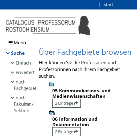
Browsen
Start
Login
direkt zum Inhalt
Menü
Über Fachgebiete browsen
Suche
Hier können Sie die Professoren und
Einfach
Professorinnen nach Ihrem Fachgebiet
Erweitert
suchen.
nach
Fachgebiet
05 Kommunikations- und
Medienwissenschaften
nach
2 Einträge
Fakultät /
Sektion
06 Information und
Dokumentation
2 Einträge