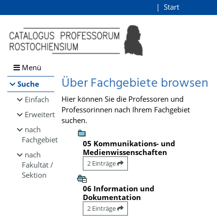
Browsen
Start
Login
direkt zum Inhalt
Menü
Über Fachgebiete browsen
Suche
Hier können Sie die Professoren und
Einfach
Professorinnen nach Ihrem Fachgebiet
Erweitert
suchen.
nach
Fachgebiet
05 Kommunikations- und
Medienwissenschaften
nach
2 Einträge
Fakultät /
Sektion
06 Information und
Dokumentation
2 Einträge