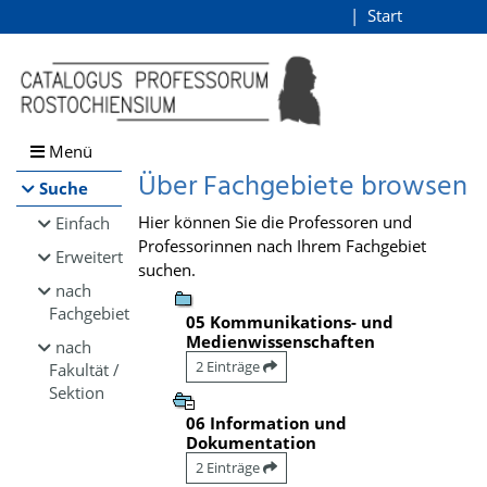
Browsen
Start
Login
direkt zum Inhalt
Menü
Über Fachgebiete browsen
Suche
Hier können Sie die Professoren und
Einfach
Professorinnen nach Ihrem Fachgebiet
Erweitert
suchen.
nach
Fachgebiet
05 Kommunikations- und
Medienwissenschaften
nach
2 Einträge
Fakultät /
Sektion
06 Information und
Dokumentation
2 Einträge