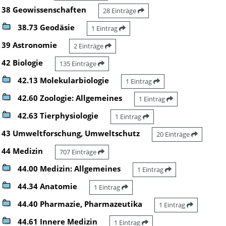
38 Geowissenschaften
28 Einträge
38.73 Geodäsie
1 Eintrag
39 Astronomie
2 Einträge
42 Biologie
135 Einträge
42.13 Molekularbiologie
1 Eintrag
42.60 Zoologie: Allgemeines
1 Eintrag
42.63 Tierphysiologie
1 Eintrag
43 Umweltforschung, Umweltschutz
20 Einträge
44 Medizin
707 Einträge
44.00 Medizin: Allgemeines
1 Eintrag
44.34 Anatomie
1 Eintrag
44.40 Pharmazie, Pharmazeutika
1 Eintrag
44.61 Innere Medizin
1 Eintrag