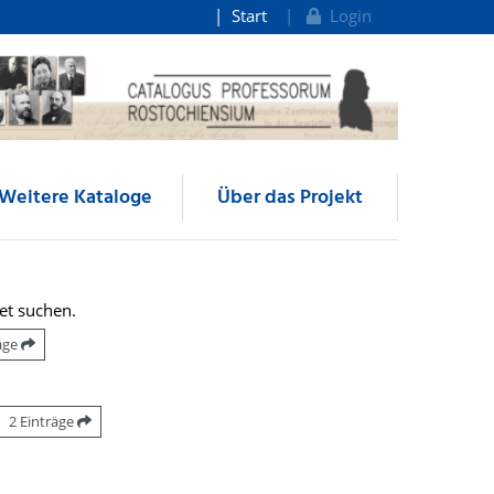
Start
Login
Weitere Kataloge
Über das Projekt
et suchen.
räge
2 Einträge