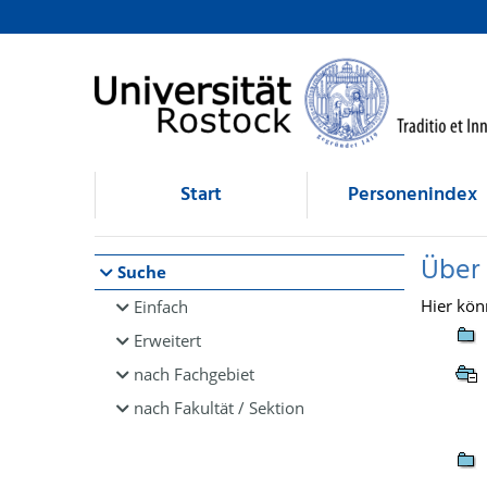
Browsen
direkt zum Inhalt
Start
Personenindex
Über
Suche
Hier kön
Einfach
Erweitert
nach Fachgebiet
nach Fakultät / Sektion