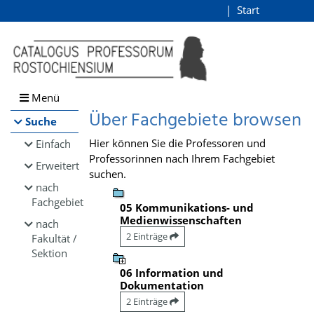
Browsen
Start
Login
direkt zum Inhalt
Menü
Über Fachgebiete browsen
Suche
Hier können Sie die Professoren und
Einfach
Professorinnen nach Ihrem Fachgebiet
Erweitert
suchen.
nach
Fachgebiet
05 Kommunikations- und
Medienwissenschaften
nach
2 Einträge
Fakultät /
Sektion
06 Information und
Dokumentation
2 Einträge