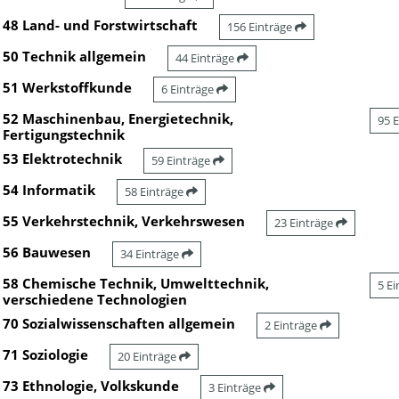
48 Land- und Forstwirtschaft
156 Einträge
50 Technik allgemein
44 Einträge
51 Werkstoffkunde
6 Einträge
52 Maschinenbau, Energietechnik,
95 
Fertigungstechnik
53 Elektrotechnik
59 Einträge
54 Informatik
58 Einträge
55 Verkehrstechnik, Verkehrswesen
23 Einträge
56 Bauwesen
34 Einträge
58 Chemische Technik, Umwelttechnik,
5 E
verschiedene Technologien
70 Sozialwissenschaften allgemein
2 Einträge
71 Soziologie
20 Einträge
73 Ethnologie, Volkskunde
3 Einträge