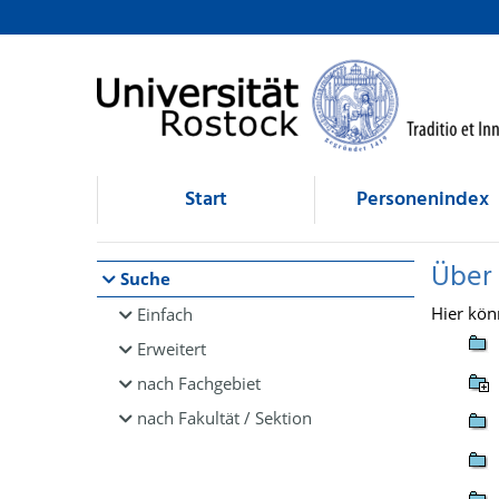
Browsen
direkt zum Inhalt
Start
Personenindex
Über
Suche
Hier kön
Einfach
Erweitert
nach Fachgebiet
nach Fakultät / Sektion