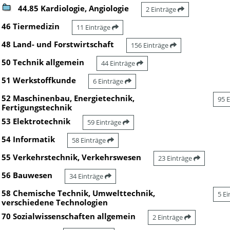
44.85 Kardiologie, Angiologie
2 Einträge
46 Tiermedizin
11 Einträge
48 Land- und Forstwirtschaft
156 Einträge
50 Technik allgemein
44 Einträge
51 Werkstoffkunde
6 Einträge
52 Maschinenbau, Energietechnik,
95 
Fertigungstechnik
53 Elektrotechnik
59 Einträge
54 Informatik
58 Einträge
55 Verkehrstechnik, Verkehrswesen
23 Einträge
56 Bauwesen
34 Einträge
58 Chemische Technik, Umwelttechnik,
5 E
verschiedene Technologien
70 Sozialwissenschaften allgemein
2 Einträge