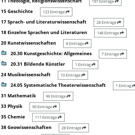
11 Theologie, Religionswissenschaft
197 Einträge
15 Geschichte
123 Einträge
17 Sprach- und Literaturwissenschaft
28 Einträge
18 Einzelne Sprachen und Literaturen
148 Einträge
20 Kunstwissenschaften
8 Einträge
20.30 Kunstgeschichte: Allgemeines
7 Einträge
20.31 Bildende Künstler
1 Eintrag
24 Musikwissenschaft
10 Einträge
24.05 Systematische Theaterwissenschaft
1 Eintrag
31 Mathematik
96 Einträge
33 Physik
90 Einträge
35 Chemie
117 Einträge
38 Geowissenschaften
28 Einträge