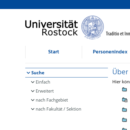
Browsen
direkt zum Inhalt
Start
Personenindex
Über
Suche
Hier kön
Einfach
Erweitert
nach Fachgebiet
nach Fakultät / Sektion