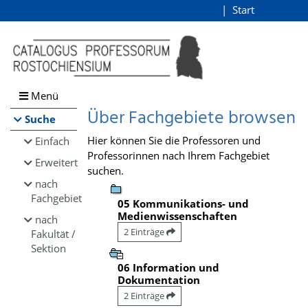
Browsen
Start
Login
direkt zum Inhalt
Menü
Über Fachgebiete browsen
Suche
Hier können Sie die Professoren und
Einfach
Professorinnen nach Ihrem Fachgebiet
Erweitert
suchen.
nach
Fachgebiet
05 Kommunikations- und
Medienwissenschaften
nach
2 Einträge
Fakultät /
Sektion
06 Information und
Dokumentation
2 Einträge