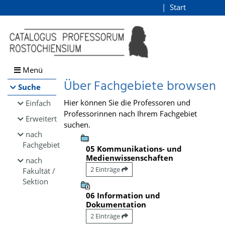
Browsen
Start
Login
direkt zum Inhalt
Menü
Über Fachgebiete browsen
Suche
Hier können Sie die Professoren und
Einfach
Professorinnen nach Ihrem Fachgebiet
Erweitert
suchen.
nach
Fachgebiet
05 Kommunikations- und
Medienwissenschaften
nach
2 Einträge
Fakultät /
Sektion
06 Information und
Dokumentation
2 Einträge