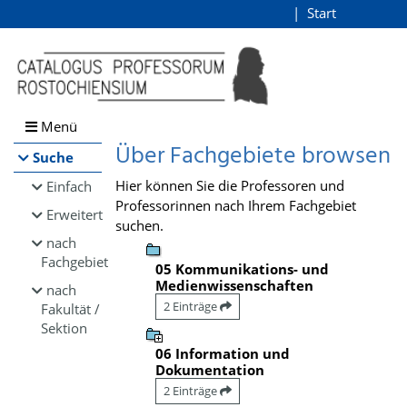
Browsen
Start
Login
direkt zum Inhalt
Menü
Über Fachgebiete browsen
Suche
Hier können Sie die Professoren und
Einfach
Professorinnen nach Ihrem Fachgebiet
Erweitert
suchen.
nach
Fachgebiet
05 Kommunikations- und
Medienwissenschaften
nach
2 Einträge
Fakultät /
Sektion
06 Information und
Dokumentation
2 Einträge