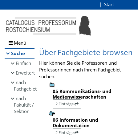
Browsen
Start
Login
direkt zum Inhalt
Menü
Über Fachgebiete browsen
Suche
Hier können Sie die Professoren und
Einfach
Professorinnen nach Ihrem Fachgebiet
Erweitert
suchen.
nach
Fachgebiet
05 Kommunikations- und
Medienwissenschaften
nach
2 Einträge
Fakultät /
Sektion
06 Information und
Dokumentation
2 Einträge