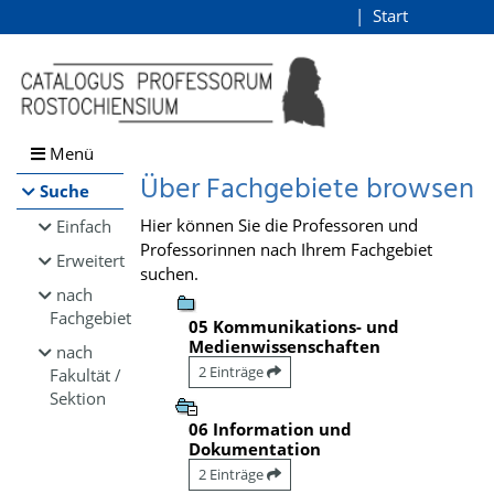
Browsen
Start
Login
direkt zum Inhalt
Menü
Über Fachgebiete browsen
Suche
Hier können Sie die Professoren und
Einfach
Professorinnen nach Ihrem Fachgebiet
Erweitert
suchen.
nach
Fachgebiet
05 Kommunikations- und
Medienwissenschaften
nach
2 Einträge
Fakultät /
Sektion
06 Information und
Dokumentation
2 Einträge