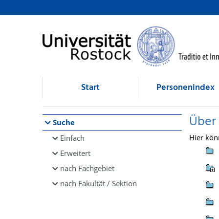
Browsen
direkt zum Inhalt
Start
Personenindex
Über
Suche
Hier kön
Einfach
Erweitert
nach Fachgebiet
nach Fakultät / Sektion