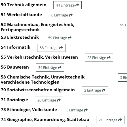
50 Technik allgemein
44 Einträge
51 Werkstoffkunde
6 Einträge
52 Maschinenbau, Energietechnik,
95 
Fertigungstechnik
53 Elektrotechnik
59 Einträge
54 Informatik
58 Einträge
55 Verkehrstechnik, Verkehrswesen
23 Einträge
56 Bauwesen
34 Einträge
58 Chemische Technik, Umwelttechnik,
5 E
verschiedene Technologien
70 Sozialwissenschaften allgemein
2 Einträge
71 Soziologie
20 Einträge
73 Ethnologie, Volkskunde
3 Einträge
74 Geographie, Raumordnung, Städtebau
21 Einträge