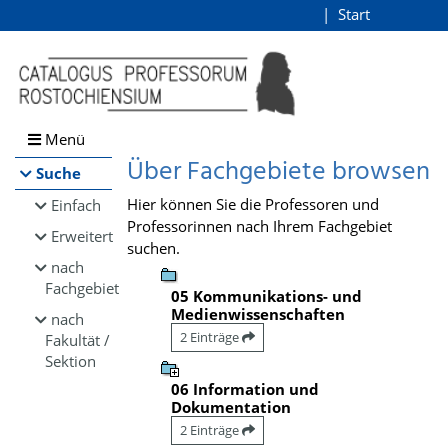
Browsen
Start
Login
direkt zum Inhalt
Menü
Über Fachgebiete browsen
Suche
Hier können Sie die Professoren und
Einfach
Professorinnen nach Ihrem Fachgebiet
Erweitert
suchen.
nach
Fachgebiet
05 Kommunikations- und
Medienwissenschaften
nach
2 Einträge
Fakultät /
Sektion
06 Information und
Dokumentation
2 Einträge