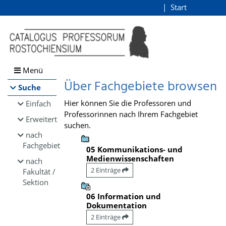
Browsen
Start
Login
direkt zum Inhalt
Menü
Über Fachgebiete browsen
Suche
Hier können Sie die Professoren und
Einfach
Professorinnen nach Ihrem Fachgebiet
Erweitert
suchen.
nach
Fachgebiet
05 Kommunikations- und
Medienwissenschaften
nach
2 Einträge
Fakultät /
Sektion
06 Information und
Dokumentation
2 Einträge