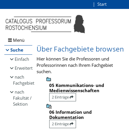
Browsen
Start
Login
direkt zum Inhalt
Menü
Über Fachgebiete browsen
Suche
Hier können Sie die Professoren und
Einfach
Professorinnen nach Ihrem Fachgebiet
Erweitert
suchen.
nach
Fachgebiet
05 Kommunikations- und
Medienwissenschaften
nach
2 Einträge
Fakultät /
Sektion
06 Information und
Dokumentation
2 Einträge