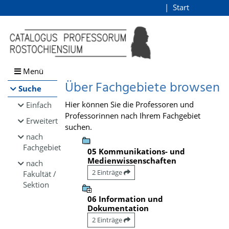
Browsen
Start
Login
direkt zum Inhalt
Menü
Über Fachgebiete browsen
Suche
Hier können Sie die Professoren und
Einfach
Professorinnen nach Ihrem Fachgebiet
Erweitert
suchen.
nach
Fachgebiet
05 Kommunikations- und
Medienwissenschaften
nach
2 Einträge
Fakultät /
Sektion
06 Information und
Dokumentation
2 Einträge