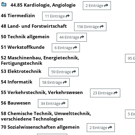
44.85 Kardiologie, Angiologie
2 Einträge
46 Tiermedizin
11 Einträge
48 Land- und Forstwirtschaft
156 Einträge
50 Technik allgemein
44 Einträge
51 Werkstoffkunde
6 Einträge
52 Maschinenbau, Energietechnik,
95 
Fertigungstechnik
53 Elektrotechnik
59 Einträge
54 Informatik
58 Einträge
55 Verkehrstechnik, Verkehrswesen
23 Einträge
56 Bauwesen
34 Einträge
58 Chemische Technik, Umwelttechnik,
5 E
verschiedene Technologien
70 Sozialwissenschaften allgemein
2 Einträge