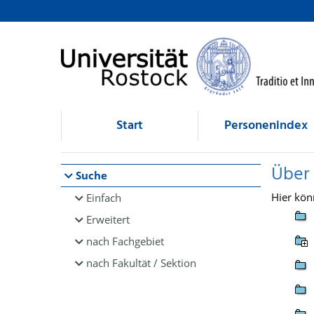
Browsen
direkt zum Inhalt
Start
Personenindex
Über
Suche
Hier kön
Einfach
Erweitert
nach Fachgebiet
nach Fakultät / Sektion