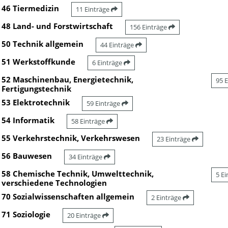
46 Tiermedizin
11 Einträge
48 Land- und Forstwirtschaft
156 Einträge
50 Technik allgemein
44 Einträge
51 Werkstoffkunde
6 Einträge
52 Maschinenbau, Energietechnik,
95 
Fertigungstechnik
53 Elektrotechnik
59 Einträge
54 Informatik
58 Einträge
55 Verkehrstechnik, Verkehrswesen
23 Einträge
56 Bauwesen
34 Einträge
58 Chemische Technik, Umwelttechnik,
5 E
verschiedene Technologien
70 Sozialwissenschaften allgemein
2 Einträge
71 Soziologie
20 Einträge