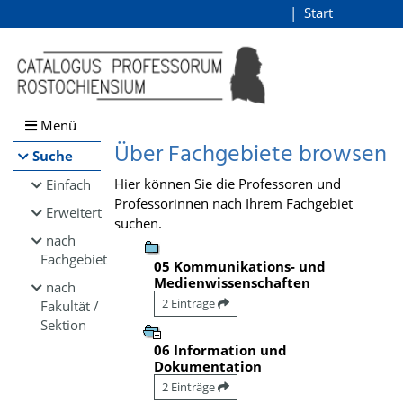
Browsen
Start
Login
direkt zum Inhalt
Menü
Über Fachgebiete browsen
Suche
Hier können Sie die Professoren und
Einfach
Professorinnen nach Ihrem Fachgebiet
Erweitert
suchen.
nach
Fachgebiet
05 Kommunikations- und
Medienwissenschaften
nach
2 Einträge
Fakultät /
Sektion
06 Information und
Dokumentation
2 Einträge