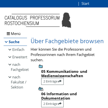
Browsen
Start
Login
direkt zum Inhalt
Menü
Über Fachgebiete browsen
Suche
Hier können Sie die Professoren und
Einfach
Professorinnen nach Ihrem Fachgebiet
Erweitert
suchen.
nach
Fachgebiet
05 Kommunikations- und
Medienwissenschaften
nach
2 Einträge
Fakultät /
Sektion
06 Information und
Dokumentation
2 Einträge