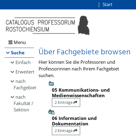
Browsen
Start
Login
direkt zum Inhalt
Menü
Über Fachgebiete browsen
Suche
Hier können Sie die Professoren und
Einfach
Professorinnen nach Ihrem Fachgebiet
Erweitert
suchen.
nach
Fachgebiet
05 Kommunikations- und
Medienwissenschaften
nach
2 Einträge
Fakultät /
Sektion
06 Information und
Dokumentation
2 Einträge