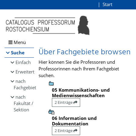
Browsen
Start
Login
direkt zum Inhalt
Menü
Über Fachgebiete browsen
Suche
Hier können Sie die Professoren und
Einfach
Professorinnen nach Ihrem Fachgebiet
Erweitert
suchen.
nach
Fachgebiet
05 Kommunikations- und
Medienwissenschaften
nach
2 Einträge
Fakultät /
Sektion
06 Information und
Dokumentation
2 Einträge