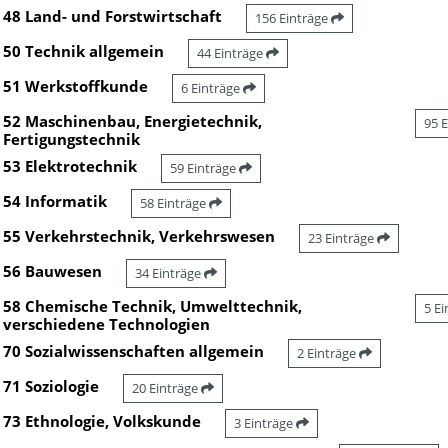
48 Land- und Forstwirtschaft
156 Einträge
50 Technik allgemein
44 Einträge
51 Werkstoffkunde
6 Einträge
52 Maschinenbau, Energietechnik,
95 
Fertigungstechnik
53 Elektrotechnik
59 Einträge
54 Informatik
58 Einträge
55 Verkehrstechnik, Verkehrswesen
23 Einträge
56 Bauwesen
34 Einträge
58 Chemische Technik, Umwelttechnik,
5 E
verschiedene Technologien
70 Sozialwissenschaften allgemein
2 Einträge
71 Soziologie
20 Einträge
73 Ethnologie, Volkskunde
3 Einträge