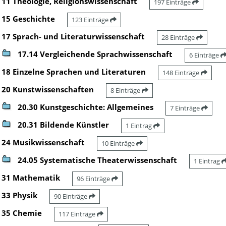
11 Theologie, Religionswissenschaft
197 Einträge
15 Geschichte
123 Einträge
17 Sprach- und Literaturwissenschaft
28 Einträge
17.14 Vergleichende Sprachwissenschaft
6 Einträge
18 Einzelne Sprachen und Literaturen
148 Einträge
20 Kunstwissenschaften
8 Einträge
20.30 Kunstgeschichte: Allgemeines
7 Einträge
20.31 Bildende Künstler
1 Eintrag
24 Musikwissenschaft
10 Einträge
24.05 Systematische Theaterwissenschaft
1 Eintrag
31 Mathematik
96 Einträge
33 Physik
90 Einträge
35 Chemie
117 Einträge