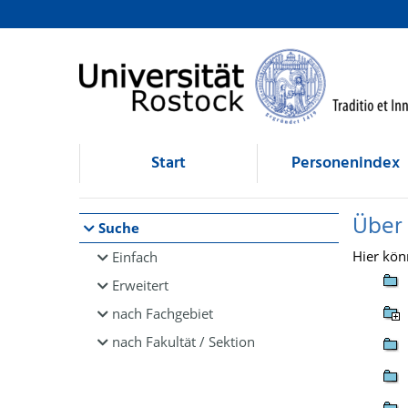
Browsen
direkt zum Inhalt
Start
Personenindex
Über
Suche
Hier kön
Einfach
Erweitert
nach Fachgebiet
nach Fakultät / Sektion