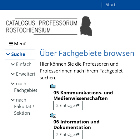
Browsen
Start
Login
direkt zum Inhalt
Menü
Über Fachgebiete browsen
Suche
Hier können Sie die Professoren und
Einfach
Professorinnen nach Ihrem Fachgebiet
Erweitert
suchen.
nach
Fachgebiet
05 Kommunikations- und
Medienwissenschaften
nach
2 Einträge
Fakultät /
Sektion
06 Information und
Dokumentation
2 Einträge