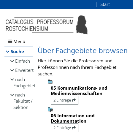
Browsen
Start
Login
direkt zum Inhalt
Menü
Über Fachgebiete browsen
Suche
Hier können Sie die Professoren und
Einfach
Professorinnen nach Ihrem Fachgebiet
Erweitert
suchen.
nach
Fachgebiet
05 Kommunikations- und
Medienwissenschaften
nach
2 Einträge
Fakultät /
Sektion
06 Information und
Dokumentation
2 Einträge