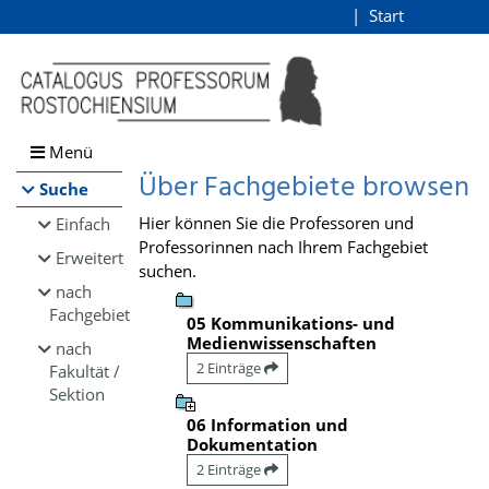
Browsen
Start
Login
direkt zum Inhalt
Menü
Über Fachgebiete browsen
Suche
Hier können Sie die Professoren und
Einfach
Professorinnen nach Ihrem Fachgebiet
Erweitert
suchen.
nach
Fachgebiet
05 Kommunikations- und
Medienwissenschaften
nach
2 Einträge
Fakultät /
Sektion
06 Information und
Dokumentation
2 Einträge