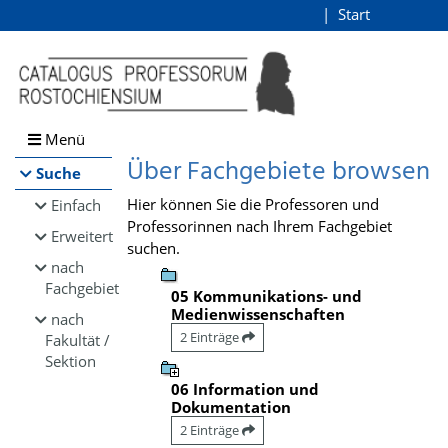
Browsen
Start
Login
direkt zum Inhalt
Menü
Über Fachgebiete browsen
Suche
Hier können Sie die Professoren und
Einfach
Professorinnen nach Ihrem Fachgebiet
Erweitert
suchen.
nach
Fachgebiet
05 Kommunikations- und
Medienwissenschaften
nach
2 Einträge
Fakultät /
Sektion
06 Information und
Dokumentation
2 Einträge