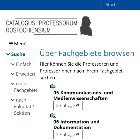
Browsen
Start
Login
direkt zum Inhalt
Menü
Über Fachgebiete browsen
Suche
Hier können Sie die Professoren und
Einfach
Professorinnen nach Ihrem Fachgebiet
Erweitert
suchen.
nach
Fachgebiet
05 Kommunikations- und
Medienwissenschaften
nach
2 Einträge
Fakultät /
Sektion
06 Information und
Dokumentation
2 Einträge