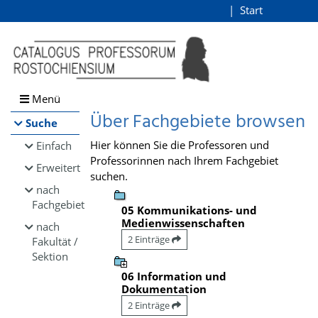
Browsen
Start
Login
direkt zum Inhalt
Menü
Über Fachgebiete browsen
Suche
Hier können Sie die Professoren und
Einfach
Professorinnen nach Ihrem Fachgebiet
Erweitert
suchen.
nach
Fachgebiet
05 Kommunikations- und
Medienwissenschaften
nach
2 Einträge
Fakultät /
Sektion
06 Information und
Dokumentation
2 Einträge