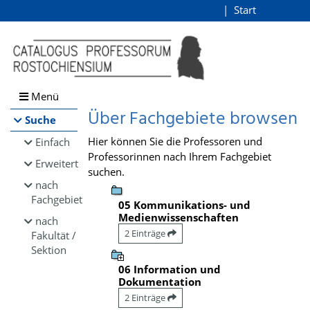
Browsen
Start
Login
direkt zum Inhalt
Menü
Über Fachgebiete browsen
Suche
Hier können Sie die Professoren und
Einfach
Professorinnen nach Ihrem Fachgebiet
Erweitert
suchen.
nach
Fachgebiet
05 Kommunikations- und
Medienwissenschaften
nach
2 Einträge
Fakultät /
Sektion
06 Information und
Dokumentation
2 Einträge