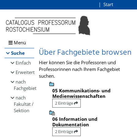
Browsen
Start
Login
direkt zum Inhalt
Menü
Über Fachgebiete browsen
Suche
Hier können Sie die Professoren und
Einfach
Professorinnen nach Ihrem Fachgebiet
Erweitert
suchen.
nach
Fachgebiet
05 Kommunikations- und
Medienwissenschaften
nach
2 Einträge
Fakultät /
Sektion
06 Information und
Dokumentation
2 Einträge