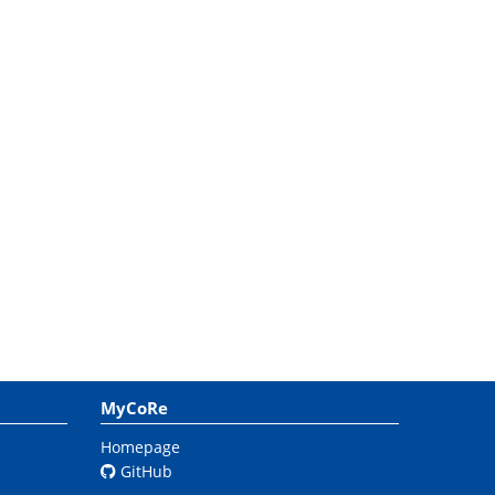
MyCoRe
Homepage
GitHub