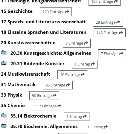
11 Theologie, Religionswissenschaft
197 Einträge
15 Geschichte
123 Einträge
17 Sprach- und Literaturwissenschaft
28 Einträge
18 Einzelne Sprachen und Literaturen
148 Einträge
20 Kunstwissenschaften
8 Einträge
20.30 Kunstgeschichte: Allgemeines
7 Einträge
20.31 Bildende Künstler
1 Eintrag
24 Musikwissenschaft
10 Einträge
31 Mathematik
96 Einträge
33 Physik
90 Einträge
35 Chemie
117 Einträge
35.14 Elektrochemie
1 Eintrag
35.70 Biochemie: Allgemeines
1 Eintrag