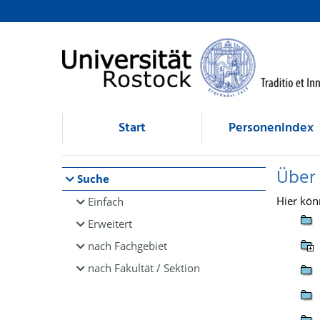
Browsen
direkt zum Inhalt
Start
Personenindex
Über
Suche
Hier kön
Einfach
Erweitert
nach Fachgebiet
nach Fakultät / Sektion