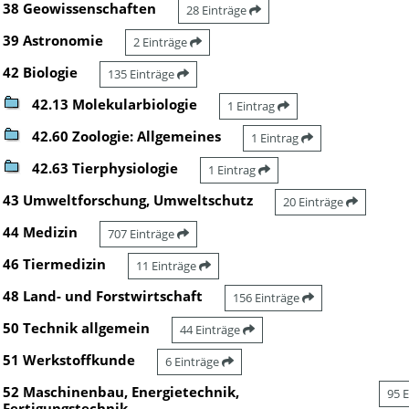
38 Geowissenschaften
28 Einträge
39 Astronomie
2 Einträge
42 Biologie
135 Einträge
42.13 Molekularbiologie
1 Eintrag
42.60 Zoologie: Allgemeines
1 Eintrag
42.63 Tierphysiologie
1 Eintrag
43 Umweltforschung, Umweltschutz
20 Einträge
44 Medizin
707 Einträge
46 Tiermedizin
11 Einträge
48 Land- und Forstwirtschaft
156 Einträge
50 Technik allgemein
44 Einträge
51 Werkstoffkunde
6 Einträge
52 Maschinenbau, Energietechnik,
95 
Fertigungstechnik