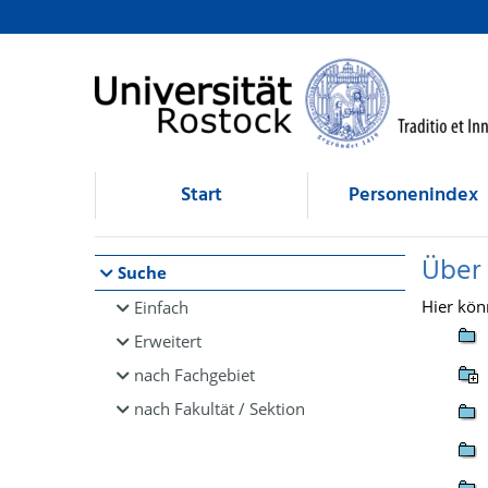
Browsen
direkt zum Inhalt
Start
Personenindex
Über
Suche
Hier kön
Einfach
Erweitert
nach Fachgebiet
nach Fakultät / Sektion