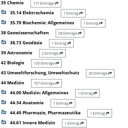
35 Chemie
117 Einträge
35.14 Elektrochemie
1 Eintrag
35.70 Biochemie: Allgemeines
1 Eintrag
38 Geowissenschaften
28 Einträge
38.73 Geodäsie
1 Eintrag
39 Astronomie
2 Einträge
42 Biologie
135 Einträge
43 Umweltforschung, Umweltschutz
20 Einträge
44 Medizin
707 Einträge
44.00 Medizin: Allgemeines
1 Eintrag
44.34 Anatomie
1 Eintrag
44.40 Pharmazie, Pharmazeutika
1 Eintrag
44.61 Innere Medizin
1 Eintrag