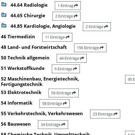
44.64 Radiologie
1 Eintrag
44.65 Chirurgie
2 Einträge
44.85 Kardiologie, Angiologie
2 Einträge
46 Tiermedizin
11 Einträge
48 Land- und Forstwirtschaft
156 Einträge
50 Technik allgemein
44 Einträge
51 Werkstoffkunde
6 Einträge
52 Maschinenbau, Energietechnik,
95 
Fertigungstechnik
53 Elektrotechnik
59 Einträge
54 Informatik
58 Einträge
55 Verkehrstechnik, Verkehrswesen
23 Einträge
56 Bauwesen
34 Einträge
58 Chemische Technik, Umwelttechnik,