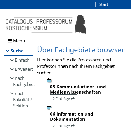
Browsen
Start
Login
direkt zum Inhalt
Menü
Über Fachgebiete browsen
Suche
Hier können Sie die Professoren und
Einfach
Professorinnen nach Ihrem Fachgebiet
Erweitert
suchen.
nach
Fachgebiet
05 Kommunikations- und
Medienwissenschaften
nach
2 Einträge
Fakultät /
Sektion
06 Information und
Dokumentation
2 Einträge