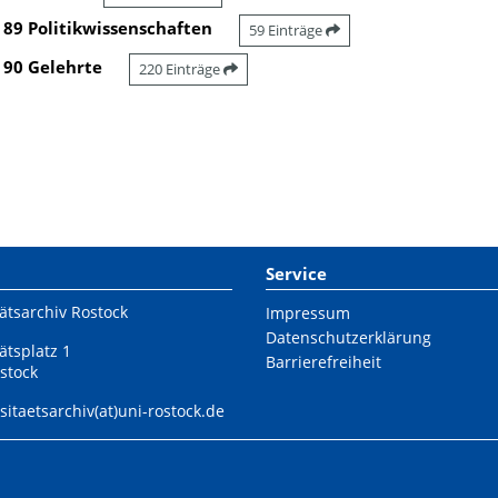
89 Politikwissenschaften
59 Einträge
90 Gelehrte
220 Einträge
Service
ätsarchiv Rostock
Impressum
Datenschutzerklärung
ätsplatz 1
Barrierefreiheit
stock
sitaetsarchiv(at)uni-rostock.de