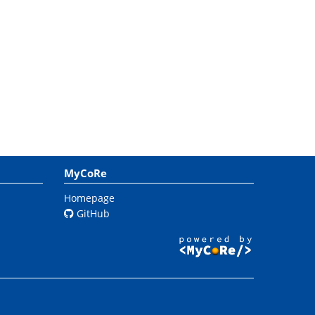
MyCoRe
Homepage
GitHub