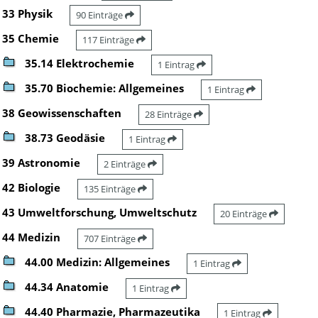
33 Physik
90 Einträge
35 Chemie
117 Einträge
35.14 Elektrochemie
1 Eintrag
35.70 Biochemie: Allgemeines
1 Eintrag
38 Geowissenschaften
28 Einträge
38.73 Geodäsie
1 Eintrag
39 Astronomie
2 Einträge
42 Biologie
135 Einträge
43 Umweltforschung, Umweltschutz
20 Einträge
44 Medizin
707 Einträge
44.00 Medizin: Allgemeines
1 Eintrag
44.34 Anatomie
1 Eintrag
44.40 Pharmazie, Pharmazeutika
1 Eintrag