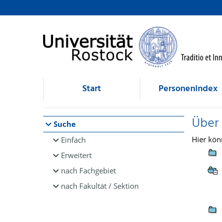
Browsen
direkt zum Inhalt
Start
Personenindex
Über
Suche
Hier kön
Einfach
Erweitert
nach Fachgebiet
nach Fakultät / Sektion