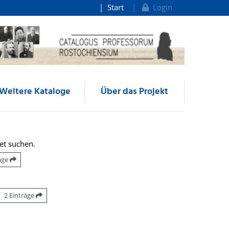
Start
Login
Weitere Kataloge
Über das Projekt
et suchen.
räge
2 Einträge