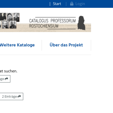
Start
Login
Weitere Kataloge
Über das Projekt
et suchen.
räge
2 Einträge