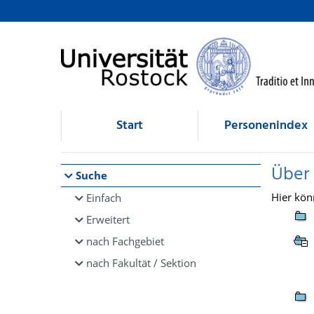
Browsen
direkt zum Inhalt
Start
Personenindex
Über
Suche
Hier kön
Einfach
Erweitert
nach Fachgebiet
nach Fakultät / Sektion