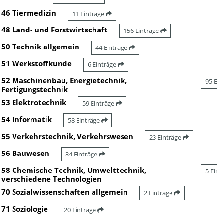
46 Tiermedizin
11 Einträge
48 Land- und Forstwirtschaft
156 Einträge
50 Technik allgemein
44 Einträge
51 Werkstoffkunde
6 Einträge
52 Maschinenbau, Energietechnik,
95 
Fertigungstechnik
53 Elektrotechnik
59 Einträge
54 Informatik
58 Einträge
55 Verkehrstechnik, Verkehrswesen
23 Einträge
56 Bauwesen
34 Einträge
58 Chemische Technik, Umwelttechnik,
5 E
verschiedene Technologien
70 Sozialwissenschaften allgemein
2 Einträge
71 Soziologie
20 Einträge