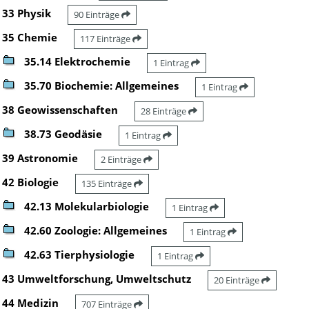
33 Physik
90 Einträge
35 Chemie
117 Einträge
35.14 Elektrochemie
1 Eintrag
35.70 Biochemie: Allgemeines
1 Eintrag
38 Geowissenschaften
28 Einträge
38.73 Geodäsie
1 Eintrag
39 Astronomie
2 Einträge
42 Biologie
135 Einträge
42.13 Molekularbiologie
1 Eintrag
42.60 Zoologie: Allgemeines
1 Eintrag
42.63 Tierphysiologie
1 Eintrag
43 Umweltforschung, Umweltschutz
20 Einträge
44 Medizin
707 Einträge