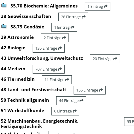
35.70 Biochemie: Allgemeines
1 Eintrag
38 Geowissenschaften
28 Einträge
38.73 Geodäsie
1 Eintrag
39 Astronomie
2 Einträge
42 Biologie
135 Einträge
43 Umweltforschung, Umweltschutz
20 Einträge
44 Medizin
707 Einträge
46 Tiermedizin
11 Einträge
48 Land- und Forstwirtschaft
156 Einträge
50 Technik allgemein
44 Einträge
51 Werkstoffkunde
6 Einträge
52 Maschinenbau, Energietechnik,
95 
Fertigungstechnik