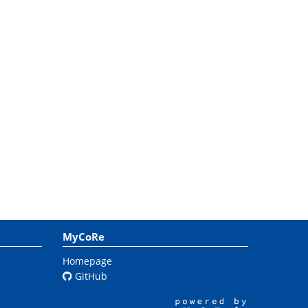
MyCoRe
Homepage
GitHub