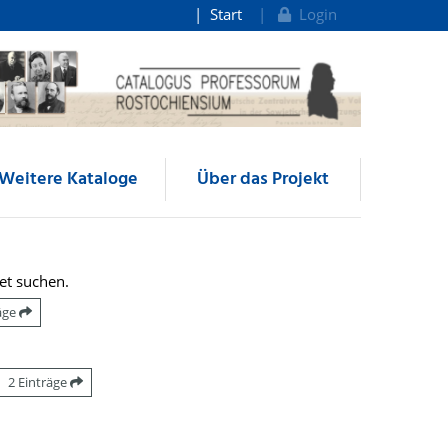
Start
Login
Weitere Kataloge
Über das Projekt
et suchen.
räge
2 Einträge