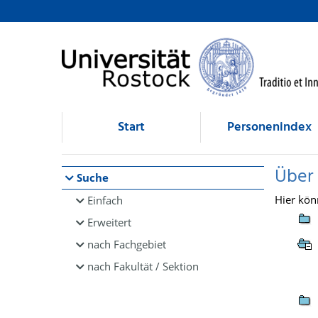
Browsen
direkt zum Inhalt
Start
Personenindex
Über
Suche
Hier kön
Einfach
Erweitert
nach Fachgebiet
nach Fakultät / Sektion