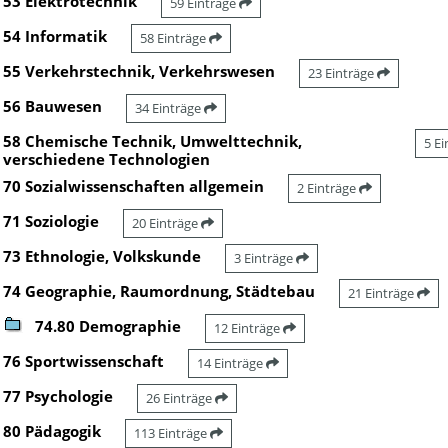
53 Elektrotechnik
59 Einträge
54 Informatik
58 Einträge
55 Verkehrstechnik, Verkehrswesen
23 Einträge
56 Bauwesen
34 Einträge
58 Chemische Technik, Umwelttechnik,
5 E
verschiedene Technologien
70 Sozialwissenschaften allgemein
2 Einträge
71 Soziologie
20 Einträge
73 Ethnologie, Volkskunde
3 Einträge
74 Geographie, Raumordnung, Städtebau
21 Einträge
74.80 Demographie
12 Einträge
76 Sportwissenschaft
14 Einträge
77 Psychologie
26 Einträge
80 Pädagogik
113 Einträge