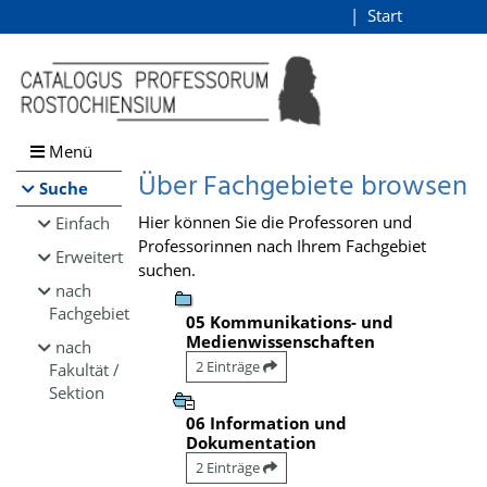
Browsen
Start
Login
direkt zum Inhalt
Menü
Über Fachgebiete browsen
Suche
Hier können Sie die Professoren und
Einfach
Professorinnen nach Ihrem Fachgebiet
Erweitert
suchen.
nach
Fachgebiet
05 Kommunikations- und
Medienwissenschaften
nach
2 Einträge
Fakultät /
Sektion
06 Information und
Dokumentation
2 Einträge