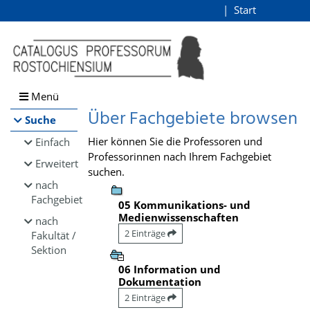
Browsen
Start
Login
direkt zum Inhalt
Menü
Über Fachgebiete browsen
Suche
Hier können Sie die Professoren und
Einfach
Professorinnen nach Ihrem Fachgebiet
Erweitert
suchen.
nach
Fachgebiet
05 Kommunikations- und
Medienwissenschaften
nach
2 Einträge
Fakultät /
Sektion
06 Information und
Dokumentation
2 Einträge