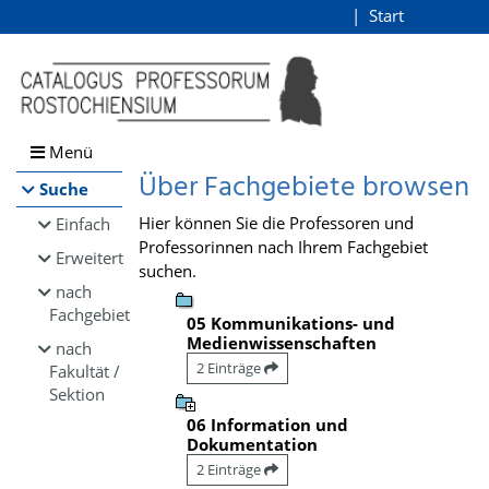
Browsen
Start
Login
direkt zum Inhalt
Menü
Über Fachgebiete browsen
Suche
Hier können Sie die Professoren und
Einfach
Professorinnen nach Ihrem Fachgebiet
Erweitert
suchen.
nach
Fachgebiet
05 Kommunikations- und
Medienwissenschaften
nach
2 Einträge
Fakultät /
Sektion
06 Information und
Dokumentation
2 Einträge